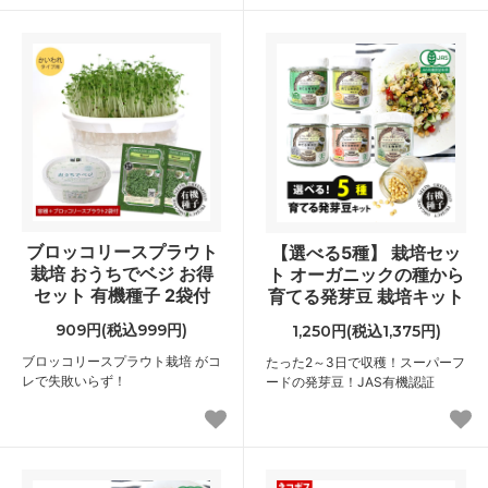
ブロッコリースプラウト
【選べる5種】 栽培セッ
栽培 おうちでベジ お得
ト オーガニックの種から
セット 有機種子 2袋付
育てる発芽豆 栽培キット
909円(税込999円)
1,250円(税込1,375円)
ブロッコリースプラウト栽培 がコ
たった2～3日で収穫！スーパーフ
レで失敗いらず！
ードの発芽豆！JAS有機認証