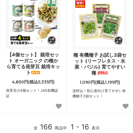
【4個セット】 栽培セッ
種 有機種子 お試し3袋セ
ト オーガニック の種か
ット (リーフレタス・水
ら育てる発芽豆 栽培キッ
菜・バジル) 育てやすい
ト
種
4,850円(税込5,335円)
1,090円(税込1,199円)
発芽豆の4個セット！JAS有機認
送料込！初心者向け育てやすい有
証
機種子3袋セット！
166
1 - 16
全
商品中
表示