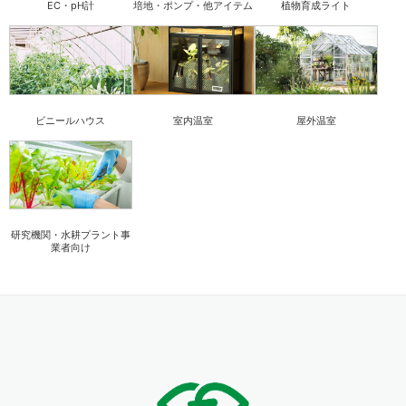
EC・pH計
培地・ポンプ・他アイテム
植物育成ライト
ビニールハウス
室内温室
屋外温室
研究機関・水耕プラント事
業者向け