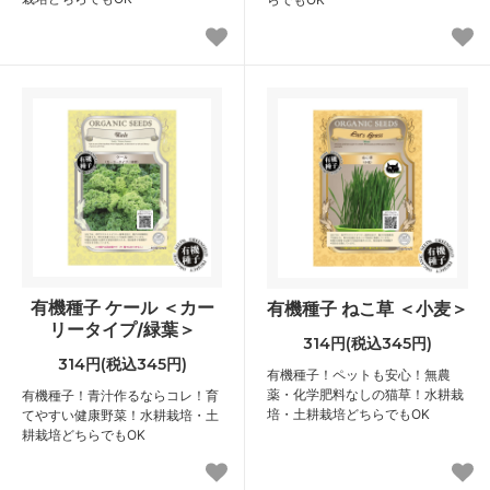
有機種子 ケール ＜カー
有機種子 ねこ草 ＜小麦＞
リータイプ/緑葉＞
314円(税込345円)
314円(税込345円)
有機種子！ペットも安心！無農
薬・化学肥料なしの猫草！水耕栽
有機種子！青汁作るならコレ！育
培・土耕栽培どちらでもOK
てやすい健康野菜！水耕栽培・土
耕栽培どちらでもOK