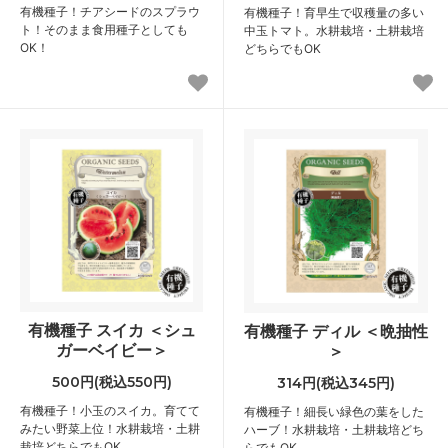
有機種子！チアシードのスプラウ
有機種子！育早生で収穫量の多い
ト！そのまま食用種子としても
中玉トマト。水耕栽培・土耕栽培
OK！
どちらでもOK
有機種子 スイカ ＜シュ
有機種子 ディル ＜晩抽性
ガーベイビー＞
＞
500円(税込550円)
314円(税込345円)
有機種子！小玉のスイカ。育てて
有機種子！細長い緑色の葉をした
みたい野菜上位！水耕栽培・土耕
ハーブ！水耕栽培・土耕栽培どち
栽培どちらでもOK
らでもOK