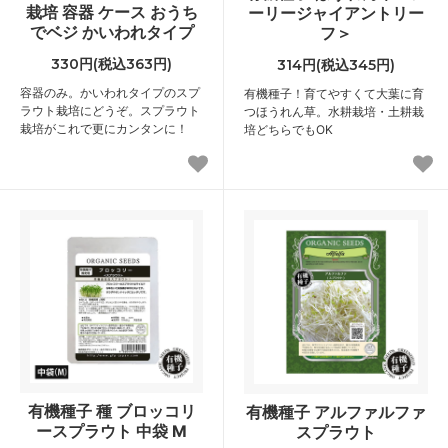
栽培 容器 ケース おうち
ーリージャイアントリー
でベジ かいわれタイプ
フ＞
330円(税込363円)
314円(税込345円)
容器のみ。かいわれタイプのスプ
有機種子！育てやすくて大葉に育
ラウト栽培にどうぞ。スプラウト
つほうれん草。水耕栽培・土耕栽
栽培がこれで更にカンタンに！
培どちらでもOK
有機種子 種 ブロッコリ
有機種子 アルファルファ
ースプラウト 中袋 M
スプラウト