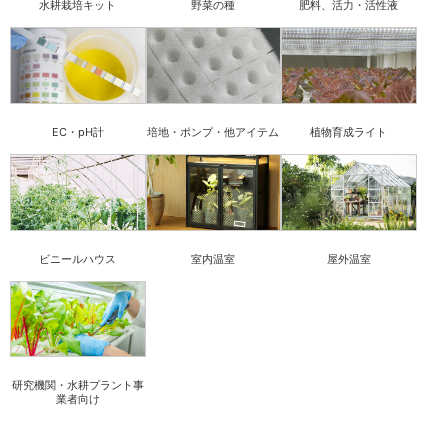
水耕栽培キット
野菜の種
肥料、活力・活性液
EC・pH計
培地・ポンプ・他アイテム
植物育成ライト
ビニールハウス
室内温室
屋外温室
研究機関・水耕プラント事
業者向け