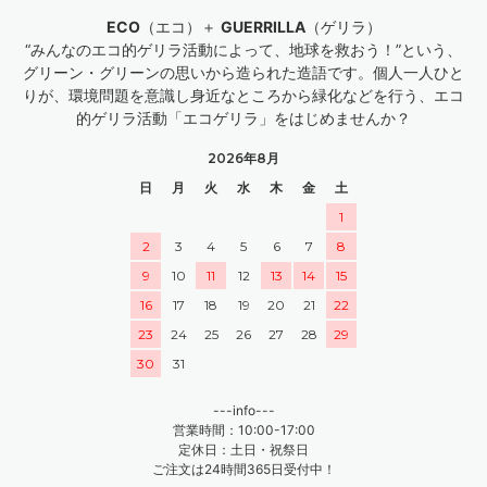
ECO
（エコ）＋
GUERRILLA
（ゲリラ）
“みんなのエコ的ゲリラ活動によって、地球を救おう！”という、
グリーン・グリーンの思いから造られた造語です。個人一人ひと
りが、環境問題を意識し身近なところから緑化などを行う、エコ
的ゲリラ活動「エコゲリラ」をはじめませんか？
2026年8月
日
月
火
水
木
金
土
1
2
3
4
5
6
7
8
9
10
11
12
13
14
15
16
17
18
19
20
21
22
23
24
25
26
27
28
29
30
31
---info---
営業時間：10:00-17:00
定休日：土日・祝祭日
ご注文は24時間365日受付中！