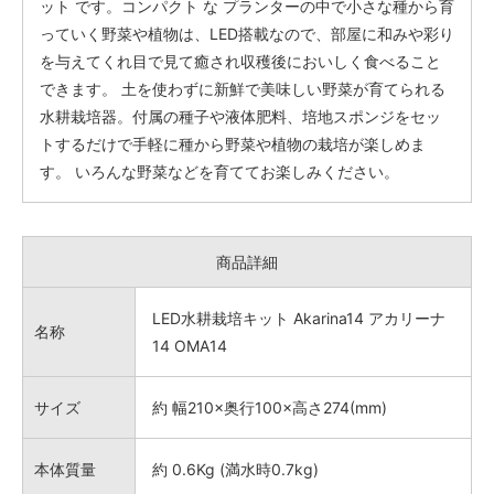
ット です。コンパクト な プランターの中で小さな種から育
っていく野菜や植物は、LED搭載なので、部屋に和みや彩り
を与えてくれ目で見て癒され収穫後においしく食べること
できます。 土を使わずに新鮮で美味しい野菜が育てられる
水耕栽培器。付属の種子や液体肥料、培地スポンジをセッ
トするだけで手軽に種から野菜や植物の栽培が楽しめま
す。 いろんな野菜などを育ててお楽しみください。
商品詳細
LED水耕栽培キット Akarina14 アカリーナ
名称
14 OMA14
サイズ
約 幅210×奥行100×高さ274(mm)
本体質量
約 0.6Kg (満水時0.7kg)