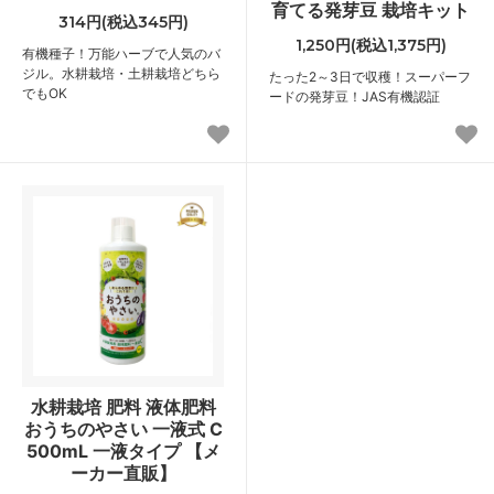
育てる発芽豆 栽培キット
314円(税込345円)
1,250円(税込1,375円)
有機種子！万能ハーブで人気のバ
ジル。水耕栽培・土耕栽培どちら
たった2～3日で収穫！スーパーフ
でもOK
ードの発芽豆！JAS有機認証
水耕栽培 肥料 液体肥料
おうちのやさい 一液式 C
500mL 一液タイプ 【メ
ーカー直販】