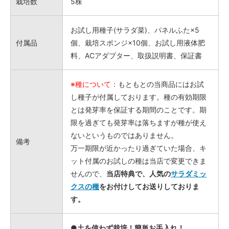
栽培数
5株
お試し用種子(サラダ菜)、パネルふた×5
付属品
個、栽培スポンジ×10個、お試し用液体肥
料、ACアダプター、取扱説明書、保証書
※種について：
もともとの当商品にはお試
し種子が付属しております。種の有効期限
とは発芽率を保証する期間のことです。期
限を過ぎても発芽率は落ちますが種が使え
ないというものではありません。
備考
万一期限が近かったり過ぎていた場合、キ
ット付属のお試しの種は当店で変更できま
せんので、
当店特典で、人気の
サラダミッ
クスの種
をお付けしてお送りしておりま
す。
●土を使わず栽培！簡単お手入れ！