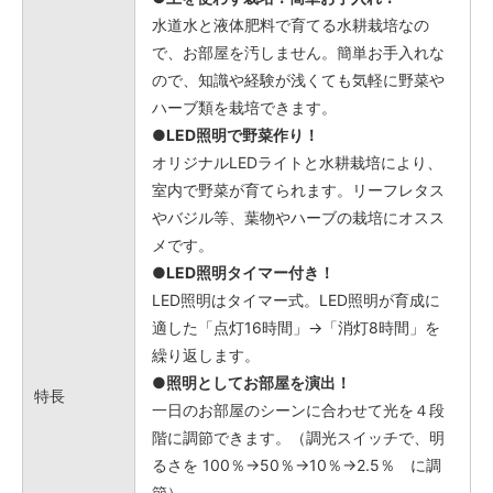
水道水と液体肥料で育てる水耕栽培なの
で、お部屋を汚しません。簡単お手入れな
ので、知識や経験が浅くても気軽に野菜や
ハーブ類を栽培できます。
●LED照明で野菜作り！
オリジナルLEDライトと水耕栽培により、
室内で野菜が育てられます。リーフレタス
やバジル等、葉物やハーブの栽培にオスス
メです。
●LED照明タイマー付き！
LED照明はタイマー式。LED照明が育成に
適した「点灯16時間」→「消灯8時間」を
繰り返します。
●照明としてお部屋を演出！
特長
一日のお部屋のシーンに合わせて光を４段
階に調節できます。（調光スイッチで、明
るさを 100％→50％→10％→2.5％ に調
節）