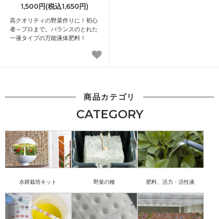
1,500円(税込1,650円)
高クオリティの野菜作りに！初心
者～プロまで。バランスのとれた
一液タイプの万能液体肥料！
商品カテゴリ
CATEGORY
水耕栽培キット
野菜の種
肥料、活力・活性液