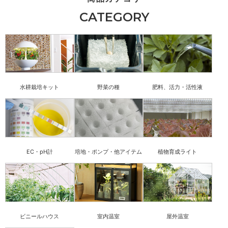
CATEGORY
水耕栽培キット
野菜の種
肥料、活力・活性液
EC・pH計
培地・ポンプ・他アイテム
植物育成ライト
ビニールハウス
室内温室
屋外温室