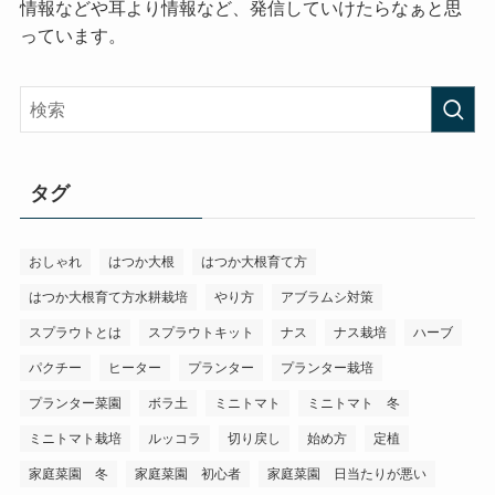
情報などや耳より情報など、発信していけたらなぁと思
っています。
タグ
おしゃれ
はつか大根
はつか大根育て方
はつか大根育て方水耕栽培
やり方
アブラムシ対策
スプラウトとは
スプラウトキット
ナス
ナス栽培
ハーブ
パクチー
ヒーター
プランター
プランター栽培
プランター菜園
ボラ土
ミニトマト
ミニトマト 冬
ミニトマト栽培
ルッコラ
切り戻し
始め方
定植
家庭菜園 冬
家庭菜園 初心者
家庭菜園 日当たりが悪い