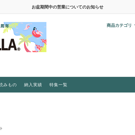
お盆期間中の営業についてのお知らせ
商品カテゴリ
野菜の種
おうちのやさい液肥シリーズ
水耕栽培に必要なもの
肥料、活力・活性剤
在庫限りで販売終了
水耕栽培Q＆A
植物育成ライト
研究機関・事業者向け
植物育成LEDライト特集
ビニールハウス
植物工場
水耕栽培キット特集
研究機関・事業者向け
ご家庭・初心者向け
読みもの
納入実績
特集一覧
ト