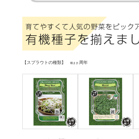
【スプラウトの種類】
周年
種まき: