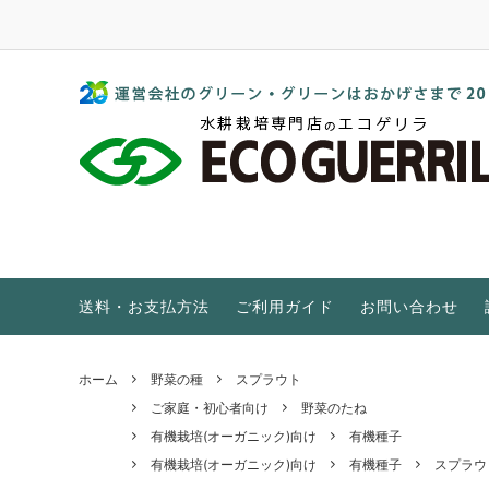
水耕栽培 家庭菜園 植物工場 販売店｜エコゲリラ
水耕栽培キット
GGブランド
水耕栽培とは？
培地・ポンプ・他アイテム
ご家庭・初心者向け
EC・pHとは？
屋外温室
特集をもっと見る
送料・お支払方法
ご利用ガイド
お問い合わせ
ホーム
野菜の種
スプラウト
ご家庭・初心者向け
野菜のたね
有機栽培(オーガニック)向け
有機種子
有機栽培(オーガニック)向け
有機種子
スプラウ