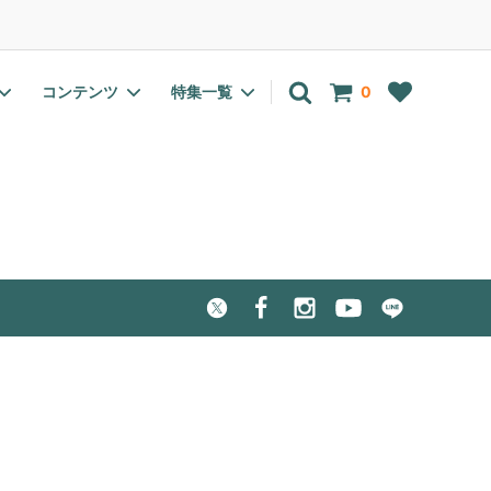
アカウント
ログイン
会員登録
コンテンツ
特集一覧
0
EC・pH計
有機栽培(オーガニック)向け
野菜の種一覧
室内温室・ラック
水耕栽培肥料特集