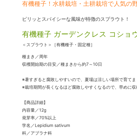
有機種子！水耕栽培・土耕栽培で人気の
ピリッとスパイシーな風味が特徴のスプラウト！
有機種子 ガーデンクレス コショ
＜スプラウト＞［有機種子・固定種］
種まき／周年
収穫開始期の目安／種まきから約7～10日
※暑すぎると腐敗しやすいので、夏場は涼しい場所で育てま
※栽培期間が長くなるほど腐敗しやすくなるので、早めに収
【商品詳細】
内容量／12g
発芽率／70%以上
学名／Lepidium sativum
科／アブラナ科