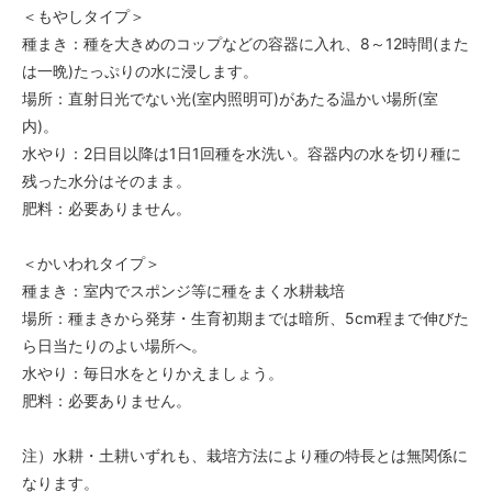
＜もやしタイプ＞
種まき：種を大きめのコップなどの容器に入れ、8～12時間(また
は一晩)たっぷりの水に浸します。
場所：直射日光でない光(室内照明可)があたる温かい場所(室
内)。
水やり：2日目以降は1日1回種を水洗い。容器内の水を切り種に
残った水分はそのまま。
肥料：必要ありません。
＜かいわれタイプ＞
種まき：室内でスポンジ等に種をまく水耕栽培
場所：種まきから発芽・生育初期までは暗所、5cm程まで伸びた
ら日当たりのよい場所へ。
水やり：毎日水をとりかえましょう。
肥料：必要ありません。
注）水耕・土耕いずれも、栽培方法により種の特長とは無関係に
なります。