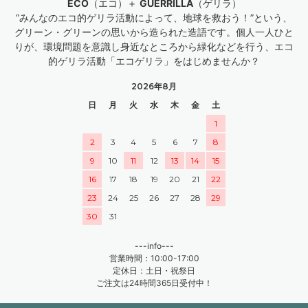
ECO
（エコ）＋
GUERRILLA
（ゲリラ）
“みんなのエコ的ゲリラ活動によって、地球を救おう！”という、
グリーン・グリーンの思いから造られた造語です。個人一人ひと
りが、環境問題を意識し身近なところから緑化などを行う、エコ
的ゲリラ活動「エコゲリラ」をはじめませんか？
2026年8月
日
月
火
水
木
金
土
1
2
3
4
5
6
7
8
9
10
11
12
13
14
15
16
17
18
19
20
21
22
23
24
25
26
27
28
29
30
31
---info---
営業時間：10:00-17:00
定休日：土日・祝祭日
ご注文は24時間365日受付中！