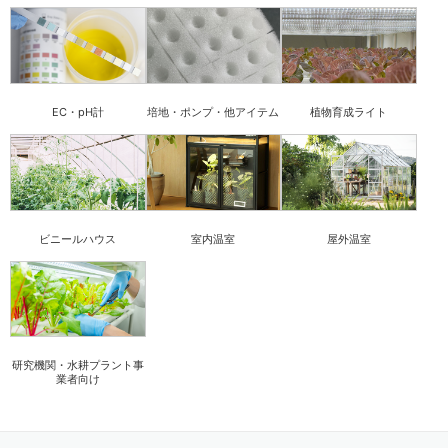
EC・pH計
培地・ポンプ・他アイテム
植物育成ライト
ビニールハウス
室内温室
屋外温室
研究機関・水耕プラント事
業者向け