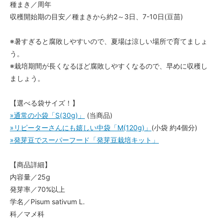
種まき／周年
収穫開始期の目安／種まきから約2～3日、7-10日(豆苗)
※暑すぎると腐敗しやすいので、夏場は涼しい場所で育てましょ
う。
※栽培期間が長くなるほど腐敗しやすくなるので、早めに収穫し
ましょう。
【選べる袋サイズ！】
»通常の小袋「S(30g)」
(当商品)
»リピーターさんにも嬉しい中袋「M(120g)」
(小袋 約4個分)
»発芽豆でスーパーフード「発芽豆栽培キット」
【商品詳細】
内容量／25g
発芽率／70%以上
学名／Pisum sativum L.
科／マメ科