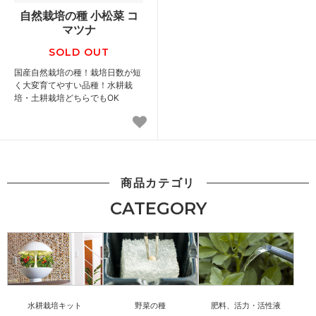
自然栽培の種 小松菜 コ
マツナ
SOLD OUT
国産自然栽培の種！栽培日数が短
く大変育てやすい品種！水耕栽
培・土耕栽培どちらでもOK
商品カテゴリ
CATEGORY
水耕栽培キット
野菜の種
肥料、活力・活性液