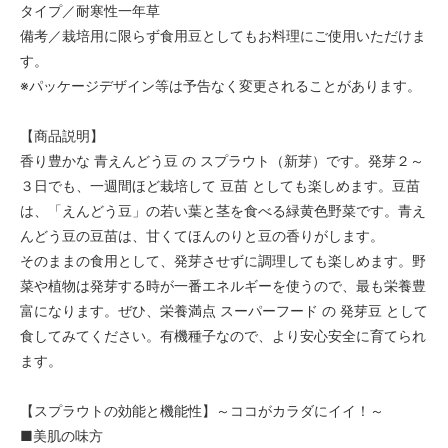
タイプ／耐寒性一年草
備考／栽培用に限らず食用豆としてもお料理にご使用いただけま
す。
※パッケージデザイン等は予告なく変更されることがあります。
【商品説明】
香り豊かな 青えんどう豆 の スプラウト（新芽）です。発芽２～
３日でも、一週間ほど栽培して 豆苗 としても楽しめます。豆苗
は、「えんどう豆」の若い葉と茎を食べる緑黄色野菜です。青え
んどう豆の豆苗は、甘くてほんのりと豆の香りがします。
そのままの食用として、発芽させずに調理しても楽しめます。野
菜や植物は発芽する時が一番エネルギーを使うので、最も栄養豊
富になります。ぜひ、栄養満点 スーパーフード の 発芽豆 として
食してみてください。有機種子なので、より安心安全に育てられ
ます。
【スプラウトの効能と機能性】～ココがカラダにイイ！～
■美肌の味方