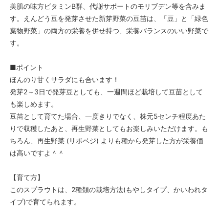
美肌の味方ビタミンB群、代謝サポートのモリブデン等を含みま
す。えんどう豆を発芽させた新芽野菜の豆苗は、「豆」と「緑色
葉物野菜」の両方の栄養を併せ持つ、栄養バランスのいい野菜で
す。
■ポイント
ほんのり甘くサラダにも合います！
発芽2～3日で発芽豆としても、一週間ほど栽培して豆苗として
も楽しめます。
豆苗として育てた場合、一度きりでなく、株元5センチ程度あた
りで収穫したあと、再生野菜としてもお楽しみいただけます。も
ちろん、再生野菜 (リボベジ) よりも種から発芽した方が栄養価
は高いですよ＾＾
【育て方】
このスプラウトは、2種類の栽培方法(もやしタイプ、かいわれタ
イプ)で育てられます。