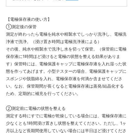
【電極保存液の使い方】
①測定後の保管
測定が終わったら電極を純水や精製水でしっかり洗浄し、電極洗
浄液で洗浄。（浸け置き時間は電極洗浄液による）
その後、純水や精製水で洗浄し水を切って保管。（保管前に電極
保存液に1時間ほど浸けると電極の状態を整える効果がありま
す）保管時には、電極保護キャップに電極保存液を入れ湿った状
態を作ってあげます。小型テスターの場合、電極保護キャップに
スポンジや脱脂綿を入れ、電極保存液を何滴か含ませてくださ
い。なお、保管期間が長くなると電極保存液は蒸発/結晶化する
ため、定期的に補充を行ってください。
②測定前に電極の状態を整える
測定する時にすでに電極が乾燥している場合には、電極保存液に
少なくとも1時間浸け置きし状態を整えてください。ただし、1ヶ
月以上など長期間使用していない場合には半日ほど浸けてくださ