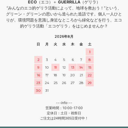
ECO
（エコ）＋
GUERRILLA
（ゲリラ）
“みんなのエコ的ゲリラ活動によって、地球を救おう！”という、
グリーン・グリーンの思いから造られた造語です。個人一人ひと
りが、環境問題を意識し身近なところから緑化などを行う、エコ
的ゲリラ活動「エコゲリラ」をはじめませんか？
2026年8月
日
月
火
水
木
金
土
1
2
3
4
5
6
7
8
9
10
11
12
13
14
15
16
17
18
19
20
21
22
23
24
25
26
27
28
29
30
31
---info---
営業時間：10:00-17:00
定休日：土日・祝祭日
ご注文は24時間365日受付中！