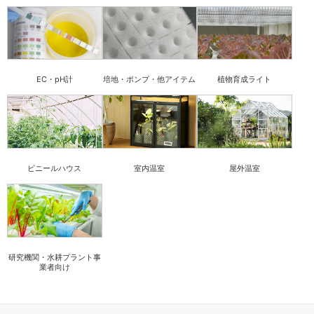
EC・pH計
培地・ポンプ・他アイテム
植物育成ライト
ビニールハウス
室内温室
屋外温室
研究機関・水耕プラント事
業者向け