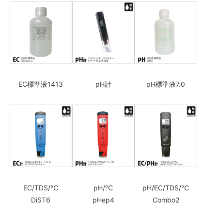
EC標準液1413
pH計
pH標準液7.0
EC/TDS/℃
pH/℃
pH/EC/TDS/℃
DiST6
pHep4
Combo2