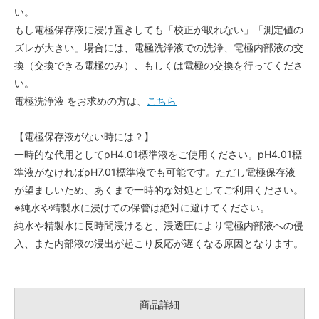
い。
もし電極保存液に浸け置きしても「校正が取れない」「測定値の
ズレが大きい」場合には、電極洗浄液での洗浄、電極内部液の交
換（交換できる電極のみ）、もしくは電極の交換を行ってくださ
い。
電極洗浄液 をお求めの方は、
こちら
【電極保存液がない時には？】
一時的な代用としてpH4.01標準液をご使用ください。pH4.01標
準液がなければpH7.01標準液でも可能です。ただし電極保存液
が望ましいため、あくまで一時的な対処としてご利用ください。
※純水や精製水に浸けての保管は絶対に避けてください。
純水や精製水に長時間浸けると、浸透圧により電極内部液への侵
入、また内部液の浸出が起こり反応が遅くなる原因となります。
商品詳細