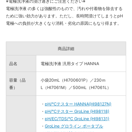
※電極洗浄液の浸け過ぎにご注意ください※
電極洗浄液 の多くは強酸性のもので、汚れや付着物を除去する
ために強い効力があります。ただし、長時間浸けてしまうとpH
電極への負担が大きくなり消耗・劣化の原因にもなり得ます。
商品詳細
品名
電極洗浄液 汎用タイプ HANNA
容量（品
小袋20mL（HI700601P）／230ｍ
番）
L（HI7061M）／500mL（HI7061L）
・
pH/℃テスター HANNA(HI98127N)
・
pH/℃テスター GroLine (HI98118)
・
pH/EC/TDS/℃ GroLine (HI98131)
・
GroLine グロライン ポータブル