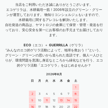
当店をご利用いただき誠にありがとうございます。
エコゲリラは、水耕栽培一筋！2006年設立のグリーン・グリー
ンが運営しております。 物知りコンシェルジュもいますので、
水耕栽培に関するアレコレを解決いたします。
自社発送の商品は、ヤマトロジの倉庫にて保管・管理・発送を行
っており、安心安全を第一にお客様のお手元までお届けしており
ます。
ECO
（エコ）＋
GUERRILLA
（ゲリラ）
“みんなのエコ的ゲリラ活動によって、地球を救おう！”という、
グリーン・グリーンの思いから造られた造語です。個人一人ひと
りが、環境問題を意識し身近なところから緑化などを行う、エコ
的ゲリラ活動「エコゲリラ」をはじめませんか？
2026年8月
日
月
火
水
木
金
土
1
2
3
4
5
6
7
8
9
10
11
12
13
14
15
16
17
18
19
20
21
22