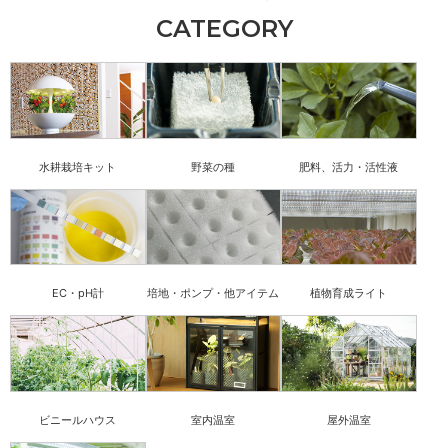
CATEGORY
水耕栽培キット
野菜の種
肥料、活力・活性液
EC・pH計
培地・ポンプ・他アイテム
植物育成ライト
ビニールハウス
室内温室
屋外温室