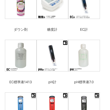
ダウン剤
糖度計
EC計
EC標準液1413
pH計
pH標準液7.0