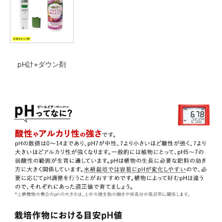
pH計+ダウン剤