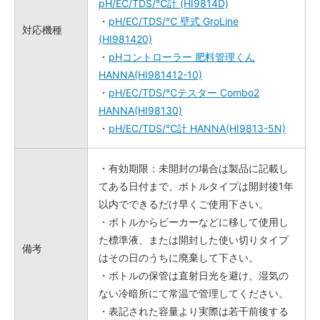
pH/EC/TDS/℃計 (HI9814D)
・
pH/EC/TDS/℃ 壁式 GroLine
対応機種
(HI981420)
・
pHコントローラー 肥料管理くん
HANNA(HI981412-10)
・
pH/EC/TDS/℃テスター Combo2
HANNA(HI98130)
・
pH/EC/TDS/℃計 HANNA(HI9813-5N)
・有効期限：未開封の場合は製品に記載し
てある日付まで、ボトルタイプは開封後1年
以内でできるだけ早くご使用下さい。
・ボトルからビーカーなどに移して使用し
た標準液、または開封した使い切りタイプ
備考
はその日のうちに廃棄して下さい。
・ボトルの保管は直射日光を避け、湿気の
ない冷暗所にて常温で管理してください。
・表記された容量より実際は若干前後する