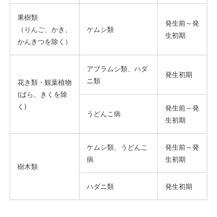
果樹類
発生前～発
（りんご、かき、
ケムシ類
生初期
かんきつを除く）
アブラムシ類、ハダ
発生初期
ニ類
花き類・観葉植物
(ばら、きくを除
く)
発生前～発
うどんこ病
生初期
ケムシ類、うどんこ
発生前～発
病
生初期
樹木類
ハダニ類
発生初期