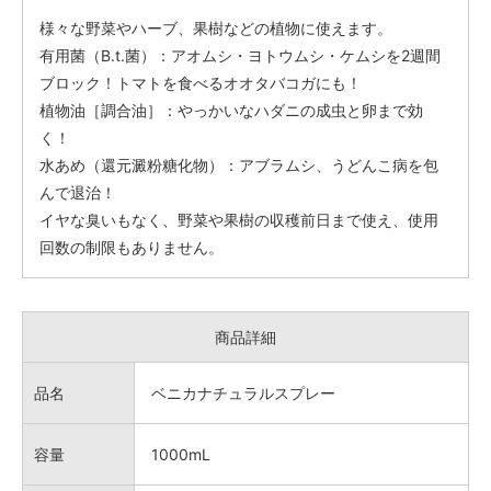
様々な野菜やハーブ、果樹などの植物に使えます。
有用菌（B.t.菌）：アオムシ・ヨトウムシ・ケムシを2週間
ブロック！トマトを食べるオオタバコガにも！
植物油［調合油］：やっかいなハダニの成虫と卵まで効
く！
水あめ（還元澱粉糖化物）：アブラムシ、うどんこ病を包
んで退治！
イヤな臭いもなく、野菜や果樹の収穫前日まで使え、使用
回数の制限もありません。
商品詳細
品名
ベニカナチュラルスプレー
容量
1000mL