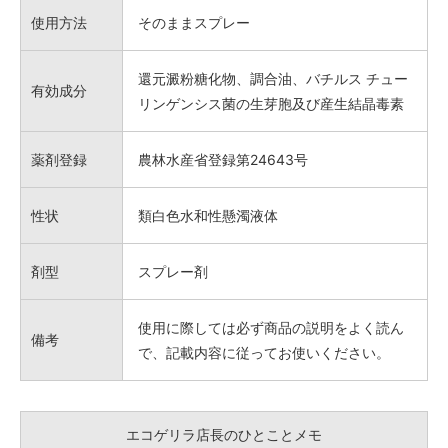
使用方法
そのままスプレー
還元澱粉糖化物、調合油、バチルス チュー
有効成分
リンゲンシス菌の生芽胞及び産生結晶毒素
薬剤登録
農林水産省登録第24643号
性状
類白色水和性懸濁液体
剤型
スプレー剤
使用に際しては必ず商品の説明をよく読ん
備考
で、記載内容に従ってお使いください。
エコゲリラ店長のひとことメモ