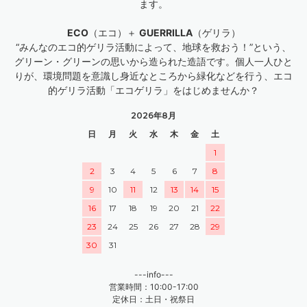
ます。
ECO
（エコ）＋
GUERRILLA
（ゲリラ）
“みんなのエコ的ゲリラ活動によって、地球を救おう！”という、
グリーン・グリーンの思いから造られた造語です。個人一人ひと
りが、環境問題を意識し身近なところから緑化などを行う、エコ
的ゲリラ活動「エコゲリラ」をはじめませんか？
2026年8月
日
月
火
水
木
金
土
1
2
3
4
5
6
7
8
9
10
11
12
13
14
15
16
17
18
19
20
21
22
23
24
25
26
27
28
29
30
31
---info---
営業時間：10:00-17:00
定休日：土日・祝祭日