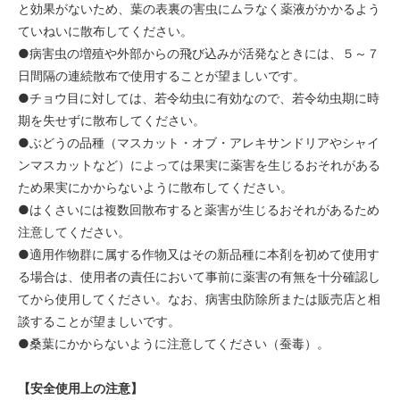
と効果がないため、葉の表裏の害虫にムラなく薬液がかかるよう
ていねいに散布してください。
●病害虫の増殖や外部からの飛び込みが活発なときには、５～７
日間隔の連続散布で使用することが望ましいです。
●チョウ目に対しては、若令幼虫に有効なので、若令幼虫期に時
期を失せずに散布してください。
●ぶどうの品種（マスカット・オブ・アレキサンドリアやシャイ
ンマスカットなど）によっては果実に薬害を生じるおそれがある
ため果実にかからないように散布してください。
●はくさいには複数回散布すると薬害が生じるおそれがあるため
注意してください。
●適用作物群に属する作物又はその新品種に本剤を初めて使用す
る場合は、使用者の責任において事前に薬害の有無を十分確認し
てから使用してください。なお、病害虫防除所または販売店と相
談することが望ましいです。
●桑葉にかからないように注意してください（蚕毒）。
【安全使用上の注意】