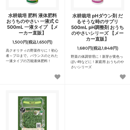
水耕栽培 肥料 液体肥料
水耕栽培 pHダウン剤 だ
おうちのやさい 一液式 C
るそうな時のサプリ
500mL 一液タイプ 【メ
500mL pH調整剤 おうち
ーカー直販】
のやさいシリーズ 【メー
カー直販】
1,500円(税込1,650円)
1,680円(税込1,848円)
高クオリティの野菜作りに！初心
者～プロまで。バランスのとれた
野菜の体調管理に！新芽が黄色っ
一液タイプの万能液体肥料！
ぽい時などに！家庭用 おうちのや
さいシリーズ