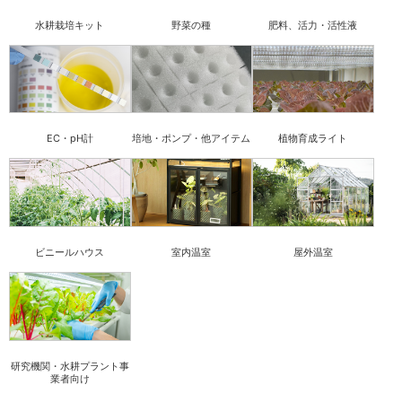
水耕栽培キット
野菜の種
肥料、活力・活性液
EC・pH計
培地・ポンプ・他アイテム
植物育成ライト
ビニールハウス
室内温室
屋外温室
研究機関・水耕プラント事
業者向け