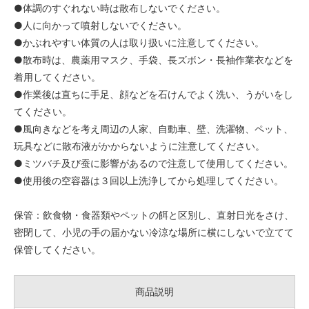
●体調のすぐれない時は散布しないでください。
●人に向かって噴射しないでください。
●かぶれやすい体質の人は取り扱いに注意してください。
●散布時は、農薬用マスク、手袋、長ズボン・長袖作業衣などを
着用してください。
●作業後は直ちに手足、顔などを石けんでよく洗い、うがいをし
てください。
●風向きなどを考え周辺の人家、自動車、壁、洗濯物、ペット、
玩具などに散布液がかからないように注意してください。
●ミツバチ及び蚕に影響があるので注意して使用してください。
●使用後の空容器は３回以上洗浄してから処理してください。
保管：飲食物・食器類やペットの餌と区別し、直射日光をさけ、
密閉して、小児の手の届かない冷涼な場所に横にしないで立てて
保管してください。
商品説明