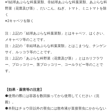
※1結球あぶらな科葉菜類、非結球あぶらな科葉菜類、あぶらな科
野菜（花蕾及び茎）、だいこん、ねぎ、トマト、ミニトマトを除
く
※2キャベツを除く
注：上記の「結球あぶらな科葉菜類」とはキャベツ、はくさい、
メキャベツ等のことです。
注：上記の「非結球あぶらな科葉菜類」とはこまつな、チンゲン
サイ、ルッコラ等のことです。
注：上記の「あぶらな科野菜（花蕾及び茎）」とはカリフラワ
ー、ブロッコリー、茎ブロッコリー、コールラビー等のことで
す。
【効果・薬害等の注意】
●使用の際には容器を数回振ってから使用してください（沈
殿）。
●本剤はチョウ目以外の害虫には散布液が直接害虫にかからない