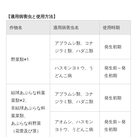
【適用病害虫と使用方法】
作物名
適用病害虫名
使用時期
アブラムシ類、コナ
発生初期
ジラミ類、ハダニ類
野菜類※1
ハスモンヨトウ、う
発生前～発
どんこ病
生初期
結球あぶらな科葉
アブラムシ類、コナ
発生初期
菜類※2、
ジラミ類、ハダニ類
非結球あぶらな科
葉菜類、
アオムシ、ハスモン
発生前～発
あぶらな科野菜
ヨトウ、うどんこ病
生初期
（花蕾及び茎）