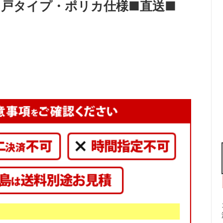
坪)引戸タイプ・ポリカ仕様■直送■