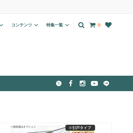
アカウント
ログイン
会員登録
コンテンツ
特集一覧
0
EC・pH計
有機栽培(オーガニック)向け
野菜の種一覧
室内温室・ラック
水耕栽培肥料特集