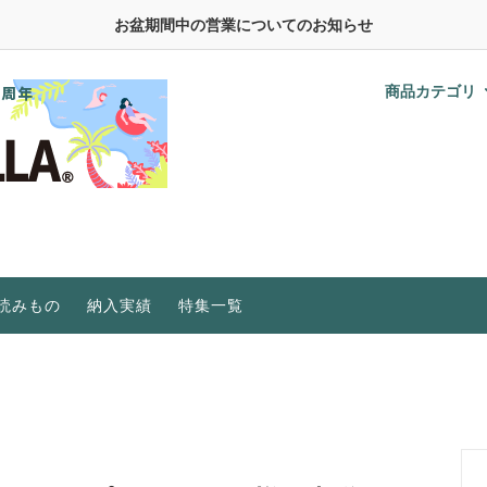
お盆期間中の営業についてのお知らせ
商品カテゴリ
野菜の種
おうちのやさい液肥シリーズ
水耕栽培に必要なもの
肥料、活力・活性剤
在庫限りで販売終了
水耕栽培Q＆A
植物育成ライト
研究機関・事業者向け
植物育成LEDライト特集
ビニールハウス
植物工場
水耕栽培キット特集
研究機関・事業者向け
ご家庭・初心者向け
読みもの
納入実績
特集一覧