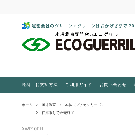
水耕栽培 家庭菜園 植物工場 販売店｜エコゲリラ
水耕栽培キット
GGブランド
水耕栽培とは？
培地・ポンプ・他アイテム
ご家庭・初心者向け
EC・pHとは？
屋外温室
特集をもっと見る
送料・お支払方法
ご利用ガイド
お問い合わせ
ホーム
屋外温室
本体（プチカシリーズ）
在庫限りで販売終了
XWP10PH