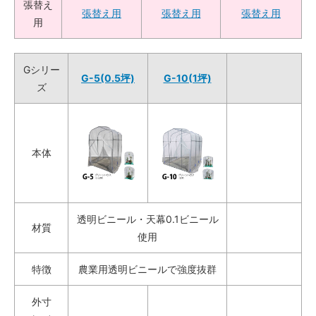
張替え
張替え用
張替え用
張替え用
用
Gシリー
G-5(0.5坪)
G-10(1坪)
ズ
本体
透明ビニール・天幕0.1ビニール
材質
使用
特徴
農業用透明ビニールで強度抜群
外寸