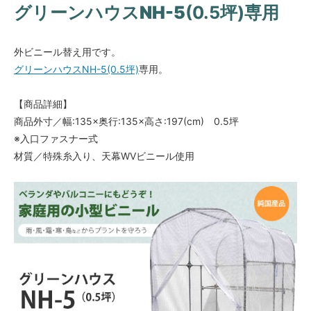
グリーンハウスNH-5
(0.5坪)専用
外ビニール替え用です。
グリーンハウスNH-5(0.5坪)
専用。
【商品詳細】
商品外寸／幅:135×奥行:135×高さ:197(cm) 0.5坪
※入口ファスナー式
材質／特殊糸入り、天幕WVビニール使用