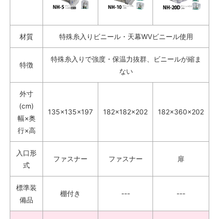
材質
特殊糸入りビニール・天幕WVビニール使用
特殊糸入りで強度・保温力抜群、ビニールが縮ま
特徴
ない
外寸
(cm)
135×135×197
182×182×202
182×360×202
幅×奥
行×高
入口形
ファスナー
ファスナー
扉
式
標準装
棚付き
---
---
備品