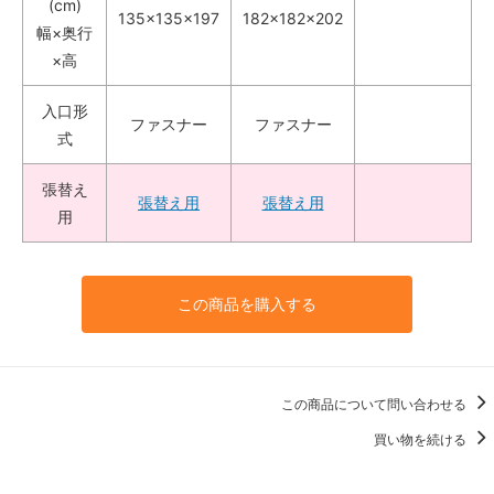
(cm)
135×135×197
182×182×202
幅×奥行
×高
入口形
ファスナー
ファスナー
式
張替え
張替え用
張替え用
用
この商品を購入する
この商品について問い合わせる
買い物を続ける