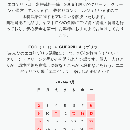
エコゲリラは、水耕栽培一筋！2006年設立のグリーン・グリー
ンが運営しております。 物知りコンシェルジュもいますので、
水耕栽培に関するアレコレを解決いたします。
自社発送の商品は、ヤマトロジの倉庫にて保管・管理・発送を行
っており、安心安全を第一にお客様のお手元までお届けしており
ます。
ECO
（エコ）＋
GUERRILLA
（ゲリラ）
“みんなのエコ的ゲリラ活動によって、地球を救おう！”という、
グリーン・グリーンの思いから造られた造語です。個人一人ひと
りが、環境問題を意識し身近なところから緑化などを行う、エコ
的ゲリラ活動「エコゲリラ」をはじめませんか？
2026年8月
日
月
火
水
木
金
土
1
2
3
4
5
6
7
8
9
10
11
12
13
14
15
16
17
18
19
20
21
22
23
24
25
26
27
28
29