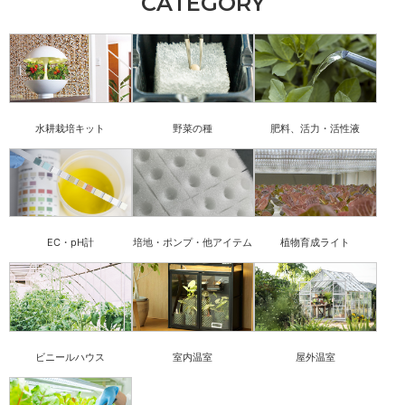
CATEGORY
水耕栽培キット
野菜の種
肥料、活力・活性液
EC・pH計
培地・ポンプ・他アイテム
植物育成ライト
ビニールハウス
室内温室
屋外温室