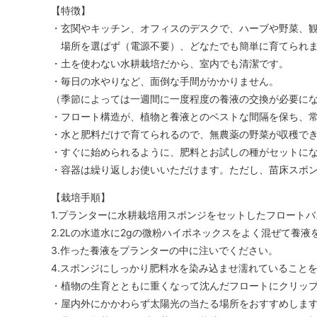
【特徴】
・玄関やキッチン、オフィスのデスクで、ハーブや野菜、
場所を選ばず（電源不要）、どなたでも簡単に育てられ
・土を使わない水耕栽培だから、室内でも清潔です。
・毎日の水やりなど、面倒な手間がかかりません。
（季節によっては一週間に一度程度の養液の交換が必要に
・フロート構造が、植物と養液とのベストな間隔を保ち、
・水と肥料だけで育てられるので、無農薬の野菜が収穫で
・すぐに始められるように、肥料とお試しの種がセットに
・容器は繰り返しお使いいただけます。ただし、苗床スポ
【栽培手順】
1.プランターに水耕栽培用スポンジをセットしたフロート
2.2Lの水道水に2gの微粉ハイポネックスをよく混ぜて養液
3.作った養液をプランターの中に注いでください。
4.スポンジにしっかり肥料水を染み込ませ濡れていること
・植物の生育とともに重くなって沈んだフロートにクリッ
・屋内外にかかわらず太陽光の当たる場所をおすすめしま