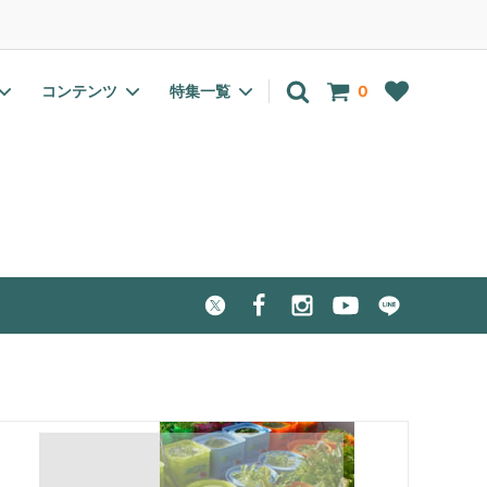
アカウント
ログイン
会員登録
コンテンツ
特集一覧
0
EC・pH計
有機栽培(オーガニック)向け
野菜の種一覧
室内温室・ラック
水耕栽培肥料特集