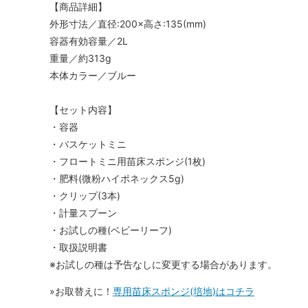
【商品詳細】
外形寸法／直径:200×高さ:135(mm)
容器有効容量／2L
重量／約313g
本体カラー／ブルー
【セット内容】
・容器
・バスケットミニ
・フロートミニ用苗床スポンジ(1枚)
・肥料(微粉ハイポネックス5g)
・クリップ(3本)
・計量スプーン
・お試しの種(ベビーリーフ)
・取扱説明書
※お試しの種は予告なしに変更する場合があります。
»お取替えに！
専用苗床スポンジ(培地)はコチラ