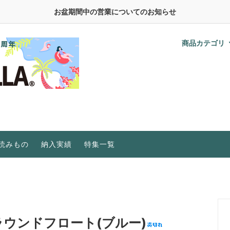
お盆期間中の営業についてのお知らせ
商品カテゴリ
野菜の種
おうちのやさい液肥シリーズ
水耕栽培に必要なもの
肥料、活力・活性剤
在庫限りで販売終了
水耕栽培Q＆A
植物育成ライト
研究機関・事業者向け
植物育成LEDライト特集
ビニールハウス
植物工場
水耕栽培キット特集
研究機関・事業者向け
ご家庭・初心者向け
読みもの
納入実績
特集一覧
ウンドフロート(ブルー)