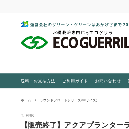
水耕栽培 家庭菜園 植物工場 販売店｜エコゲリラ
水耕栽培キット
GGブランド
水耕栽培とは？
培地・ポンプ・他アイテム
ご家庭・初心者向け
EC・pHとは？
屋外温室
特集をもっと見る
送料・お支払方法
ご利用ガイド
お問い合わせ
ホーム
ラウンドフロートシリーズ(中サイズ)
TJFRB
【販売終了】アクアプランターラ