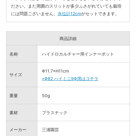
ださい。また周囲のスリットが多少ふさがれていても栽培
には問題ございません。
水位計12cm
がセットできます。
商品詳細
名称
ハイドロカルチャー用インナーポット
Φ11.7×H11cm
サイズ
»Φ82 ハイミニ9Φ用はコチラ
重量
50g
素材
プラスチック
メーカー
三浦園芸