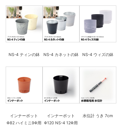
NS-4 ティンの鉢
NS-4 カネットの鉢
NS-4 ウィズの鉢
インナーポット
インナーポット
水位計 うき 7cm
Φ82 ハイミニ9Φ用
Φ120 NS-4 12Φ用