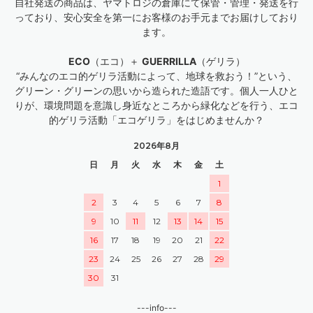
自社発送の商品は、ヤマトロジの倉庫にて保管・管理・発送を行
っており、安心安全を第一にお客様のお手元までお届けしており
ます。
ECO
（エコ）＋
GUERRILLA
（ゲリラ）
“みんなのエコ的ゲリラ活動によって、地球を救おう！”という、
グリーン・グリーンの思いから造られた造語です。個人一人ひと
りが、環境問題を意識し身近なところから緑化などを行う、エコ
的ゲリラ活動「エコゲリラ」をはじめませんか？
2026年8月
日
月
火
水
木
金
土
1
2
3
4
5
6
7
8
9
10
11
12
13
14
15
16
17
18
19
20
21
22
23
24
25
26
27
28
29
30
31
---info---