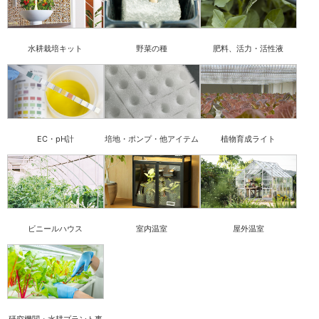
水耕栽培キット
野菜の種
肥料、活力・活性液
EC・pH計
培地・ポンプ・他アイテム
植物育成ライト
ビニールハウス
室内温室
屋外温室
研究機関・水耕プラント事