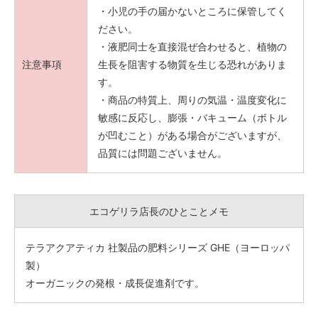
・小児の手の届かないところに保管してく
ださい。
・液肥同士を直接混ぜ合わせると、植物の
注意事項
生長を阻害する物質を生じる恐れがありま
す。
・商品の特質上、周りの気温・温度変化に
敏感に反応し、膨張・バキューム（ボトル
が凹むこと）がある場合がございますが、
品質には問題ございません。
エコゲリラ店長のひとことメモ
テラアクアティカ 社製品の肥料シリーズ GHE（ヨーロッパ
製）
オーガニックの発根・成長促進剤です。