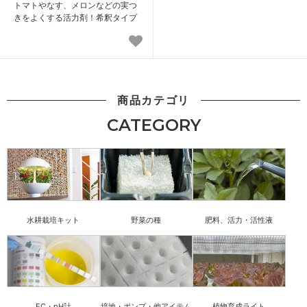
トマトやなす、メロンなどの実つ
きをよくする活力剤！希釈タイプ
商品カテゴリ
CATEGORY
水耕栽培キット
野菜の種
肥料、活力・活性液
EC・pH計
培地・ポンプ・他アイテム
植物育成ライト