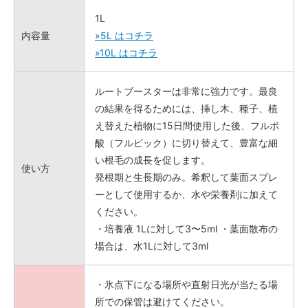
1L
内容量
»5L はコチラ
»10L はコチラ
ルートブースターは非常に強力です。最良
の結果を得るためには、挿し木、種子、植
え替えた植物に15日間使用した後、フルボ
酸（フルビック）に切り替えて、豊富な細
い根毛の成長を促します。
使い方
発根期と生長期のみ。希釈して葉面スプレ
ーとして使用するか、水や栄養剤に加えて
ください。
・培養液 1Lに対して3〜5ml ・葉面散布の
場合は、水1Lに対して3ml
・氷点下になる場所や直射日光が当たる場
所での保管は避けてください。