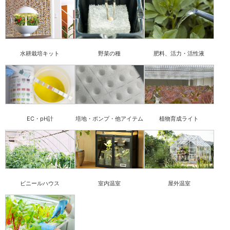
水耕栽培キット
野菜の種
肥料、活力・活性液
EC・pH計
培地・ポンプ・他アイテム
植物育成ライト
ビニールハウス
室内温室
屋外温室