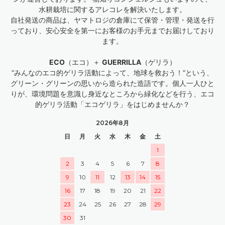
水耕栽培に関するアレコレを解決いたします。
自社発送の商品は、ヤマトロジの倉庫にて保管・管理・発送を行
っており、安心安全を第一にお客様のお手元までお届けしており
ます。
ECO
（エコ）＋
GUERRILLA
（ゲリラ）
“みんなのエコ的ゲリラ活動によって、地球を救おう！”という、
グリーン・グリーンの思いから造られた造語です。個人一人ひと
りが、環境問題を意識し身近なところから緑化などを行う、エコ
的ゲリラ活動「エコゲリラ」をはじめませんか？
2026年8月
日
月
火
水
木
金
土
1
2
3
4
5
6
7
8
9
10
11
12
13
14
15
16
17
18
19
20
21
22
23
24
25
26
27
28
29
30
31