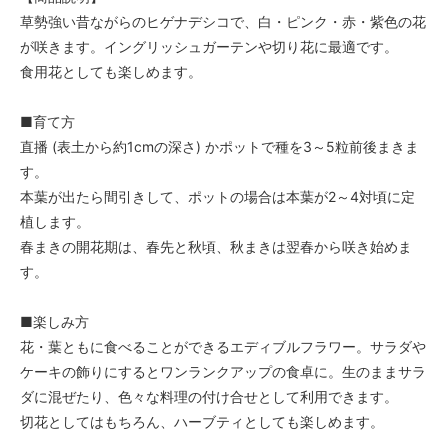
草勢強い昔ながらのヒゲナデシコで、白・ピンク・赤・紫色の花
が咲きます。イングリッシュガーテンや切り花に最適です。
食用花としても楽しめます。
■育て方
直播 (表土から約1cmの深さ) かポットで種を3～5粒前後まきま
す。
本葉が出たら間引きして、ポットの場合は本葉が2～4対頃に定
植します。
春まきの開花期は、春先と秋頃、秋まきは翌春から咲き始めま
す。
■楽しみ方
花・葉ともに食べることができるエディブルフラワー。サラダや
ケーキの飾りにするとワンランクアップの食卓に。生のままサラ
ダに混ぜたり、色々な料理の付け合せとして利用できます。
切花としてはもちろん、ハーブティとしても楽しめます。