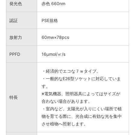
発光色
赤色 660nm
認証
PSE規格
放射力
60mw×78pcs
PPFD
16μmol/㎡/s
・経済的でエコな７ｗタイプ。
・一般的なE26型ソケットに対応していま
す。
※電気機器、照明器具によってはサイズが
特長
合わない場合があります。
・室内など、太陽光が入りにくい場所で植
物を育てる際に、光合成に有効な光を集中
させ植物へ照射します。