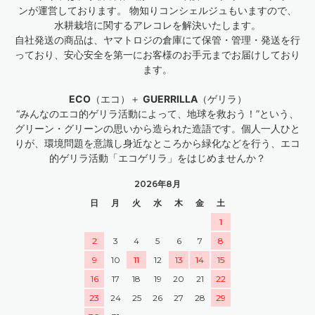
ンが運営しております。 物知りコンシェルジュもいますので、
水耕栽培に関するアレコレを解決いたします。
自社発送の商品は、ヤマトロジの倉庫にて保管・管理・発送を行
っており、安心安全を第一にお客様のお手元までお届けしており
ます。
ECO
（エコ）＋
GUERRILLA
（ゲリラ）
“みんなのエコ的ゲリラ活動によって、地球を救おう！”という、
グリーン・グリーンの思いから造られた造語です。個人一人ひと
りが、環境問題を意識し身近なところから緑化などを行う、エコ
的ゲリラ活動「エコゲリラ」をはじめませんか？
2026年8月
日
月
火
水
木
金
土
1
2
3
4
5
6
7
8
9
10
11
12
13
14
15
16
17
18
19
20
21
22
23
24
25
26
27
28
29