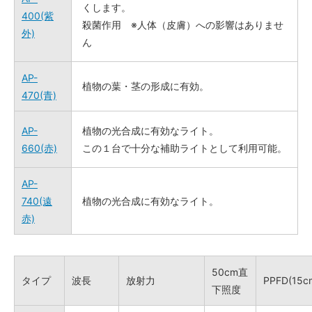
くします。
400(紫
殺菌作用 ※人体（皮膚）への影響はありませ
外)
ん
AP-
植物の葉・茎の形成に有効。
470(青)
AP-
植物の光合成に有効なライト。
660(赤)
この１台で十分な補助ライトとして利用可能。
AP-
740(遠
植物の光合成に有効なライト。
赤)
50cm直
タイプ
波長
放射力
PPFD(15c
下照度