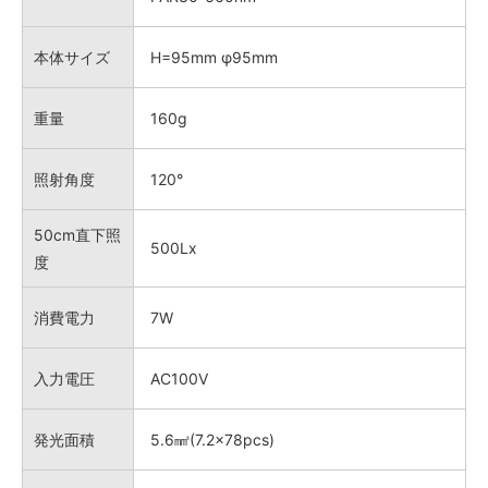
本体サイズ
H=95mm φ95mm
重量
160g
照射角度
120°
50cm直下照
500Lx
度
消費電力
7W
入力電圧
AC100V
発光面積
5.6㎟(7.2×78pcs)