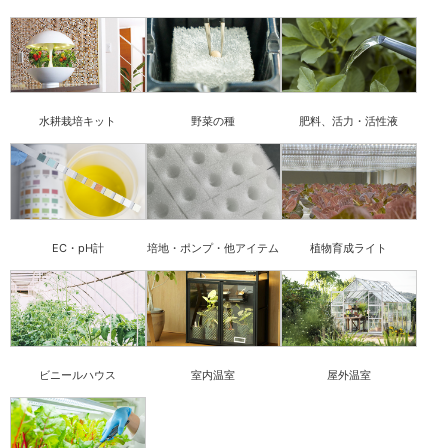
水耕栽培キット
野菜の種
肥料、活力・活性液
EC・pH計
培地・ポンプ・他アイテム
植物育成ライト
ビニールハウス
室内温室
屋外温室