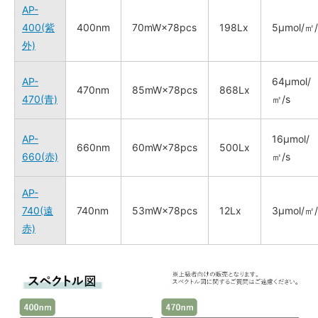
AP-
400(紫
400nm
70mW×78pcs
198Lx
5μmol/㎡/
外)
AP-
64μmol/
470nm
85mW×78pcs
868Lx
470(青)
㎡/s
AP-
16μmol/
660nm
60mW×78pcs
500Lx
660(赤)
㎡/s
AP-
740(遠
740nm
53mW×78pcs
12Lx
3μmol/㎡/
赤)