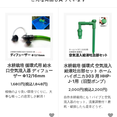
水耕栽培 循環式用 給水
水耕栽培 循環式 空気混入
口空気混入器 ディフュー
給液吐出部セット ホーム
ザー Φ12/16mm
ハイポニカ303 用 HHP-
J-1用（旧型ポンプ）
1,680円(税込1,848円)
2,000円(税込2,200円)
植物のより良い環境づくりに。大
事な根っこの息苦しさ解消！
自作水耕栽培にも！パイプと空気
混入器のセット。流量調整付！磨
耗・破損したら是非どうぞ。