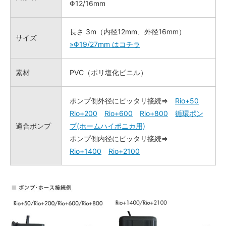
Φ12/16mm
長さ 3m（内径12mm、外径16mm）
サイズ
»Φ19/27mm はコチラ
素材
PVC（ポリ塩化ビニル）
ポンプ側外径にピッタリ接続⇒
Rio+50
Rio+200
Rio+600
Rio+800
循環ポン
適合ポンプ
プ(ホームハイポニカ用)
ポンプ側内径にピッタリ接続⇒
Rio+1400
Rio+2100