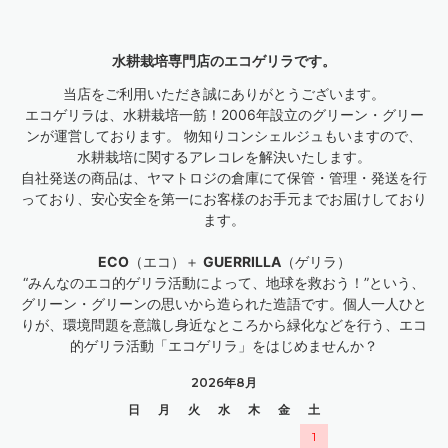
水耕栽培専門店のエコゲリラです。
当店をご利用いただき誠にありがとうございます。
エコゲリラは、水耕栽培一筋！2006年設立のグリーン・グリー
ンが運営しております。 物知りコンシェルジュもいますので、
水耕栽培に関するアレコレを解決いたします。
自社発送の商品は、ヤマトロジの倉庫にて保管・管理・発送を行
っており、安心安全を第一にお客様のお手元までお届けしており
ます。
ECO
（エコ）＋
GUERRILLA
（ゲリラ）
“みんなのエコ的ゲリラ活動によって、地球を救おう！”という、
グリーン・グリーンの思いから造られた造語です。個人一人ひと
りが、環境問題を意識し身近なところから緑化などを行う、エコ
的ゲリラ活動「エコゲリラ」をはじめませんか？
2026年8月
日
月
火
水
木
金
土
1