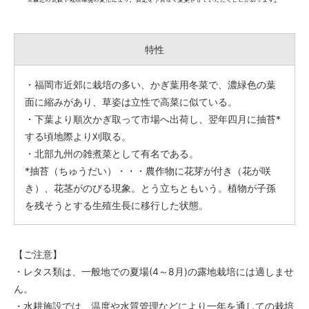
特性
・福岡市近郊に栽培の多い、かぎ葉用冬菜で、濃緑色の葉
面に縮みがあり、草姿は立性で高菜に似ている。
・下葉より順次かぎ取って市場へ出荷し、翌年四月に抽苔*
する頃地際より刈取る。
・北部九州の雑煮菜として有名である。
*抽苔（ちゅうだい）・・・農作物に花芽が付き（花が咲
き）、花茎がのびる現象。とう立ちともいう。植物が子孫
を残そうとする生殖生長に移行した状態。
【ご注意】
・レタス類は、一般地での夏場(4～8月)の露地栽培には適しませ
ん。
・水耕施設では、温度や水質管理などにより一年を通しての栽培