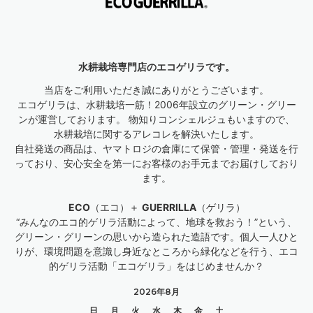
水耕栽培専門店のエコゲリラです。
当店をご利用いただき誠にありがとうございます。
エコゲリラは、水耕栽培一筋！2006年設立のグリーン・グリー
ンが運営しております。 物知りコンシェルジュもいますので、
水耕栽培に関するアレコレを解決いたします。
自社発送の商品は、ヤマトロジの倉庫にて保管・管理・発送を行
っており、安心安全を第一にお客様のお手元までお届けしており
ます。
ECO
（エコ）＋
GUERRILLA
（ゲリラ）
“みんなのエコ的ゲリラ活動によって、地球を救おう！”という、
グリーン・グリーンの思いから造られた造語です。個人一人ひと
りが、環境問題を意識し身近なところから緑化などを行う、エコ
的ゲリラ活動「エコゲリラ」をはじめませんか？
2026年8月
日
月
火
水
木
金
土