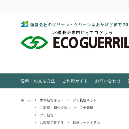
水耕栽培 家庭菜園 植物工場 販売店｜エコゲリラ
水耕栽培キット
GGブランド
水耕栽培とは？
培地・ポンプ・他アイテム
ご家庭・初心者向け
EC・pHとは？
屋外温室
特集をもっと見る
送料・お支払方法
ご利用ガイド
お問い合わせ
ホーム
水耕栽培キット
プチ栽培キット
ご家庭・初心者向け
プチ栽培
プチ栽培
お部屋で育てる
栽培キットを選ぶ