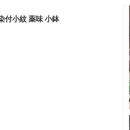
染付小紋 薬味 小鉢