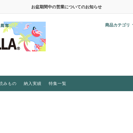
お盆期間中の営業についてのお知らせ
商品カテゴリ
野菜の種
おうちのやさい液肥シリーズ
水耕栽培に必要なもの
肥料、活力・活性剤
在庫限りで販売終了
水耕栽培Q＆A
植物育成ライト
研究機関・事業者向け
植物育成LEDライト特集
ビニールハウス
植物工場
水耕栽培キット特集
研究機関・事業者向け
ご家庭・初心者向け
読みもの
納入実績
特集一覧