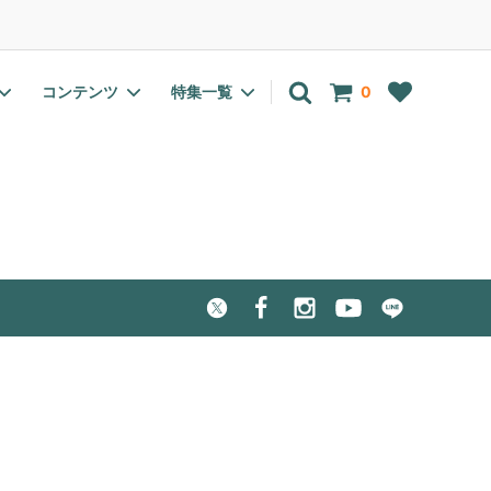
アカウント
ログイン
会員登録
コンテンツ
特集一覧
0
EC・pH計
有機栽培(オーガニック)向け
野菜の種一覧
室内温室・ラック
水耕栽培肥料特集