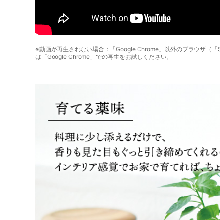
※動画が再生されない場合：「Google Chrome」以外のブラウザ（「Safa
は「Google Chrome」での再生をお試しください。