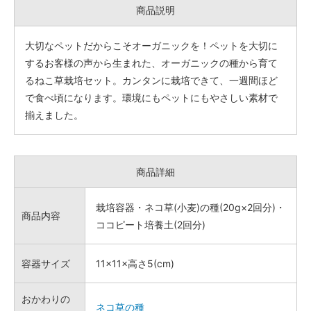
商品説明
大切なペットだからこそオーガニックを！ペットを大切に
するお客様の声から生まれた、オーガニックの種から育て
るねこ草栽培セット。カンタンに栽培できて、一週間ほど
で食べ頃になります。環境にもペットにもやさしい素材で
揃えました。
商品詳細
栽培容器・ネコ草(小麦)の種(20g×2回分)・
商品内容
ココピート培養土(2回分)
容器サイズ
11×11×高さ5(cm)
おかわりの
ネコ草の種