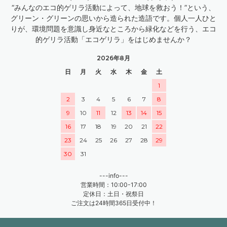
“みんなのエコ的ゲリラ活動によって、地球を救おう！”という、
グリーン・グリーンの思いから造られた造語です。個人一人ひと
りが、環境問題を意識し身近なところから緑化などを行う、エコ
的ゲリラ活動「エコゲリラ」をはじめませんか？
2026年8月
日
月
火
水
木
金
土
1
2
3
4
5
6
7
8
9
10
11
12
13
14
15
16
17
18
19
20
21
22
23
24
25
26
27
28
29
30
31
---info---
営業時間：10:00-17:00
定休日：土日・祝祭日
ご注文は24時間365日受付中！