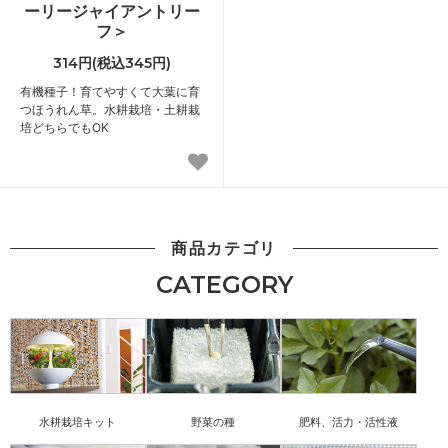
ーリージャイアントリー
フ＞
314円(税込345円)
有機種子！育てやすくて大葉に育
つほうれん草。水耕栽培・土耕栽
培どちらでもOK
商品カテゴリ
CATEGORY
水耕栽培キット
野菜の種
肥料、活力・活性液