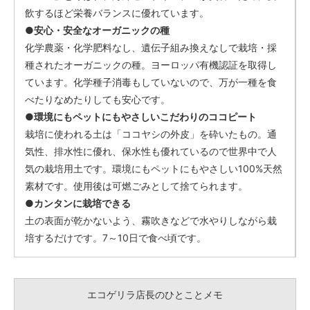
飲するほど栄養バランスに優れています。
●安心・安全なオーガニックの種
化学農薬・化学肥料なし、遺伝子組み換えなしで栽培・採
種されたオーガニックの種。ヨーロッパ有機認証を取得し
ています。化学種子消毒もしていないので、万が一種を食
べたりなめたりしても安心です。
●環境にもペットにもやさしいこだわりのココピート
栽培に使われる土は「ココヤシの外皮」を砕いたもの。通
気性、排水性に優れ、保水性も優れているので世界中で人
気の栽培用土です。環境にもペットにもやさしい100%天然
素材です。使用後は可燃ごみとして捨てられます。
●カンタンに栽培できる
土の表面が乾かないよう、霧吹きなどで水やりしながら栽
培するだけです。7～10日で食べ頃です。
エコゲリラ店長のひとことメモ