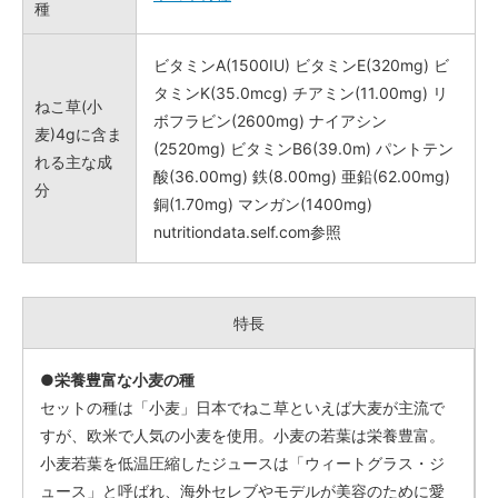
種
ビタミンA(1500IU) ビタミンE(320mg) ビ
タミンK(35.0mcg) チアミン(11.00mg) リ
ねこ草(小
ボフラビン(2600mg) ナイアシン
麦)4gに含ま
(2520mg) ビタミンB6(39.0m) パントテン
れる主な成
酸(36.00mg) 鉄(8.00mg) 亜鉛(62.00mg)
分
銅(1.70mg) マンガン(1400mg)
nutritiondata.self.com参照
特長
●栄養豊富な小麦の種
セットの種は「小麦」日本でねこ草といえば大麦が主流で
すが、欧米で人気の小麦を使用。小麦の若葉は栄養豊富。
小麦若葉を低温圧縮したジュースは「ウィートグラス・ジ
ュース」と呼ばれ、海外セレブやモデルが美容のために愛