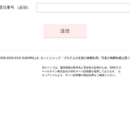
受注番号
（必須）
ght 2008-2026 ECO GUERRILLA. ネットショップ・ブログ上の文面の無断転用、写真の無断転載は
当サイトでは、通信情報の暗号化と実在性の証明のため、GMOグロ
ーバルサイン株式会社のSSLサーバ証明書を使用しております。 セ
キュアシールより、サーバ証明書の検証結果をご確認ください。